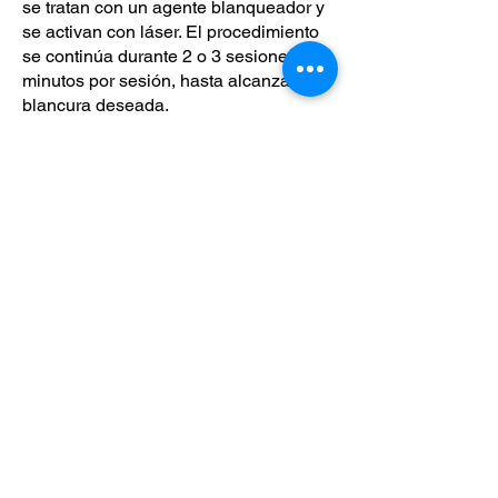
se tratan con un agente blanqueador y
se activan con láser. El procedimiento
se continúa durante 2 o 3 sesiones, 20
minutos por sesión, hasta alcanzar la
blancura deseada.
Para el blanqueamiento en el hogar, se
miden los dientes y se prepara una
cubeta hecha a la medida
específicamente para el paciente. Esta
cubeta contiene un agente
blanqueador adecuado para el
blanqueamiento en casa, preparado