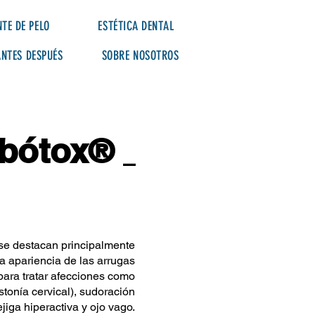
TE DE PELO
ESTÉTICA DENTAL
ANTES DESPUÉS
SOBRE NOSOTROS
bótox®
_
se destacan principalmente
la apariencia de las arrugas
para tratar afecciones como
stonía cervical), sudoración
ejiga hiperactiva y ojo vago.