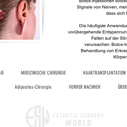
Botox-Injektionen bloc
Signale von Nerven, meis
dass sich
Die häufigste Anwendung
vorübergehende Entspannung
Falten auf der St
verursachen. Botox-I
Behandlung von Erkran
Körper
IE
MEDIZINISCHE CHIRURGIE
HAARTRANSPLANTATION
Adipositas-Chirurgie
VORHER NACHHER
ÜBER