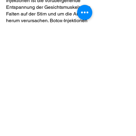
Injektionen ist die vorübergehende
Entspannung der Gesichtsmuskeln, die
Falten auf der Stirn und um die Augen
herum verursachen. Botox-Injektionen
werden auch zur Behandlung von
Erkrankungen eingesetzt, die die
Körperfunktionen beeinträchtigen.
© 2022
ESW
Esthetic Surgery World
- Alle Rechte
vorbehalten