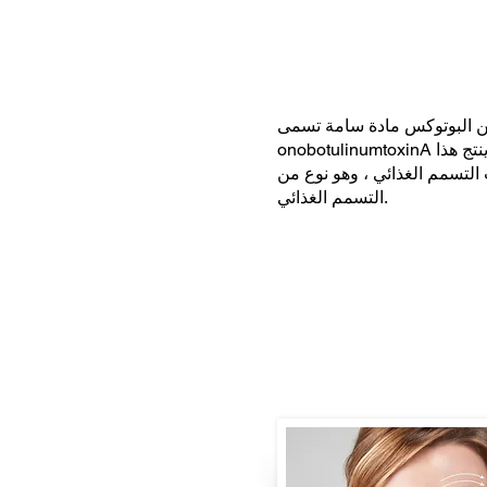
 البوتوكس مادة سامة تسمى
onobotulinumtoxinA لمنع العضلات مؤقتًا من الحركة. ينتج هذا
لتسمم الغذائي ، وهو نوع من
التسمم الغذائي.