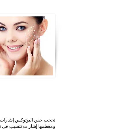
تحجب حقن البوتوكس إشارات كي
ومعظمها إشارات تتسبب في ت